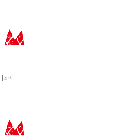
에꼴드에땅
에꼴드에땅