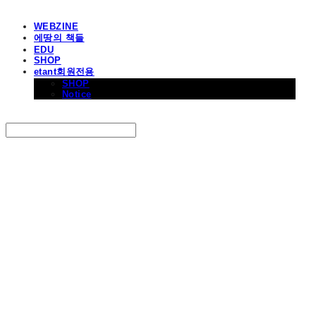
WEBZINE
에땅의 책들
EDU
SHOP
etant회원전용
SHOP
Notice
Search
검색
Log In
로그인
Cart
장바구니
에꼴드에땅