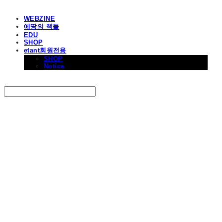
WEBZINE
에땅의 책들
EDU
SHOP
etant회원전용
SHOP
Notice
Search
검색
Log In
로그인
Cart
장바구니
에꼴드에땅