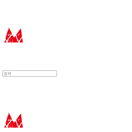
에꼴드에땅
에꼴드에땅