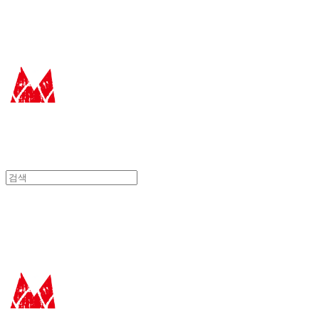
에꼴드에땅
에꼴드에땅