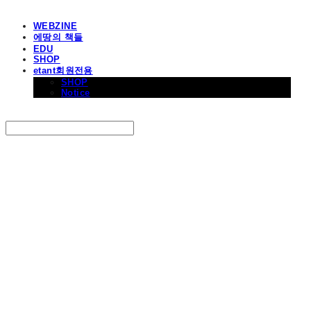
WEBZINE
에땅의 책들
EDU
SHOP
etant회원전용
SHOP
Notice
Search
검색
Log In
로그인
Cart
장바구니
에꼴드에땅