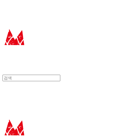
에꼴드에땅
에꼴드에땅