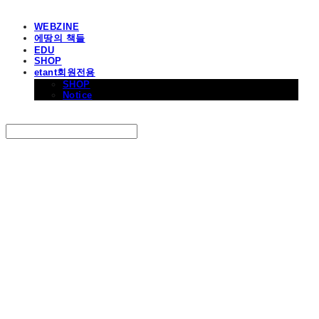
WEBZINE
에땅의 책들
EDU
SHOP
etant회원전용
SHOP
Notice
Search
검색
Log In
로그인
Cart
장바구니
에꼴드에땅