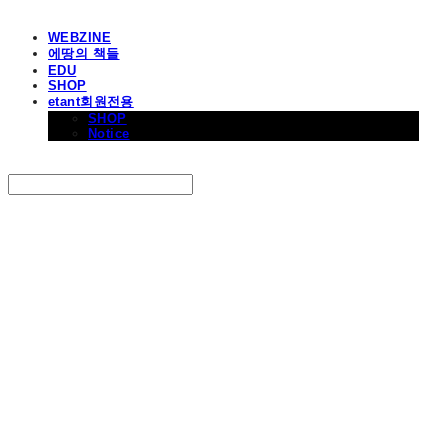
WEBZINE
에땅의 책들
EDU
SHOP
etant회원전용
SHOP
Notice
Search
검색
Log In
로그인
Cart
장바구니
에꼴드에땅