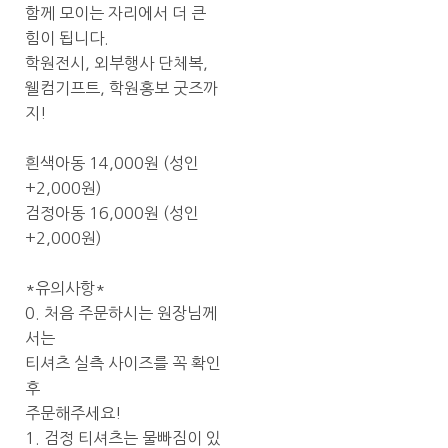
함께 모이는 자리에서 더 큰
힘이 됩니다.
학원전시, 외부행사 단체복,
웰컴기프트, 학원홍보 굿즈까
지!
흰색아동 14,000원 (성인
+2,000원)
검정아동 16,000원 (성인
+2,000원)
*유의사항*
0. 처음 주문하시는 원장님께
서는
티셔츠 실측 사이즈를 꼭 확인
후
주문해주세요!
1. 검정 티셔츠는 물빠짐이 있