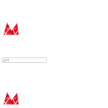
에꼴드에땅
에꼴드에땅