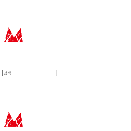
에꼴드에땅
에꼴드에땅