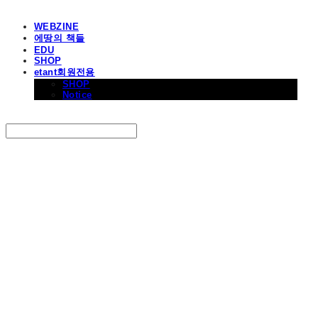
WEBZINE
에땅의 책들
EDU
SHOP
etant회원전용
SHOP
Notice
Search
검색
Log In
로그인
Cart
장바구니
에꼴드에땅